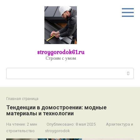
Перейти
к
контенту
stroygorodok61.ru
Строим с умом
Поиск:
Главная страница
Тенденции в домостроении: модные
материалы и технологии
На чтение:
2 мин
Опубликовано:
8 мая 2025
Архитектура и
строительство
stroygorodok