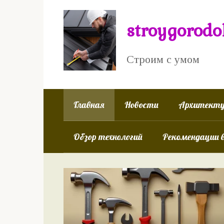
Перейти
к
stroygorodo
контенту
Строим с умом
Главная
Новости
Архитекту
Обзор технологий
Рекомендации 