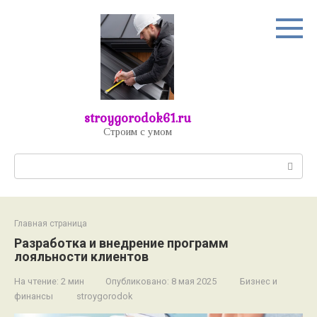
Перейти
к
контенту
stroygorodok61.ru
Строим с умом
Поиск:
Главная страница
Разработка и внедрение программ
лояльности клиентов
На чтение:
2 мин
Опубликовано:
8 мая 2025
Бизнес и
финансы
stroygorodok