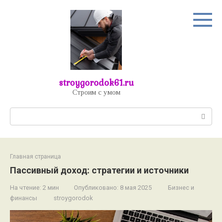
Перейти
к
контенту
stroygorodok61.ru
Строим с умом
Поиск:
Главная страница
Пассивный доход: стратегии и источники
На чтение:
2 мин
Опубликовано:
8 мая 2025
Бизнес и
финансы
stroygorodok