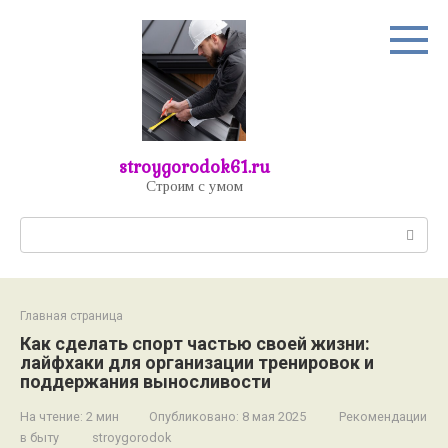
Перейти
к
контенту
stroygorodok61.ru
Строим с умом
Поиск:
Главная страница
Как сделать спорт частью своей жизни:
лайфхаки для организации тренировок и
поддержания выносливости
На чтение:
2 мин
Опубликовано:
8 мая 2025
Рекомендации
в быту
stroygorodok