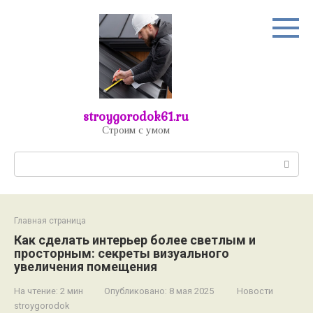
Перейти
к
контенту
stroygorodok61.ru
Строим с умом
Поиск:
Главная страница
Как сделать интерьер более светлым и
просторным: секреты визуального
увеличения помещения
На чтение:
2 мин
Опубликовано:
8 мая 2025
Новости
stroygorodok