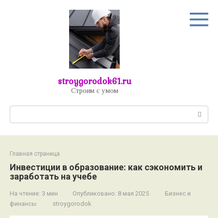
Перейти
к
контенту
stroygorodok61.ru
Строим с умом
Поиск:
Главная страница
Инвестиции в образование: как сэкономить и
заработать на учебе
На чтение:
3 мин
Опубликовано:
8 мая 2025
Бизнес и
финансы
stroygorodok