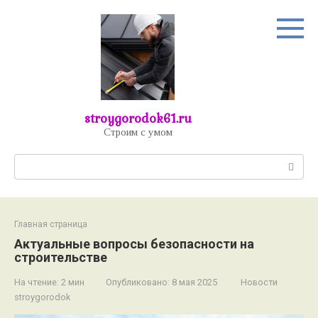
Перейти
к
контенту
stroygorodok61.ru
Строим с умом
Поиск:
Главная страница
Актуальные вопросы безопасности на
строительстве
На чтение:
2 мин
Опубликовано:
8 мая 2025
Новости
stroygorodok